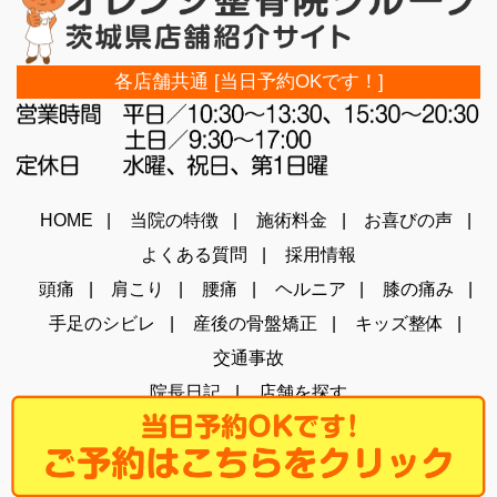
各店舗共通 [当日予約OKです！]
HOME
当院の特徴
施術料金
お喜びの声
よくある質問
採用情報
頭痛
肩こり
腰痛
ヘルニア
膝の痛み
手足のシビレ
産後の骨盤矯正
キッズ整体
交通事故
院長日記
店舗を探す
Copyright (C) 2026 オレンジ整骨院 茨城総合サイト ALL RIGHTS
RESERVED.