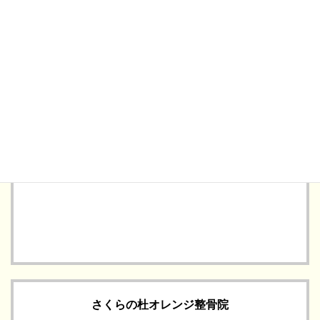
029-828-6833
TEL: 
LINEで問い合わせる →
さくらの杜オレンジ整骨院