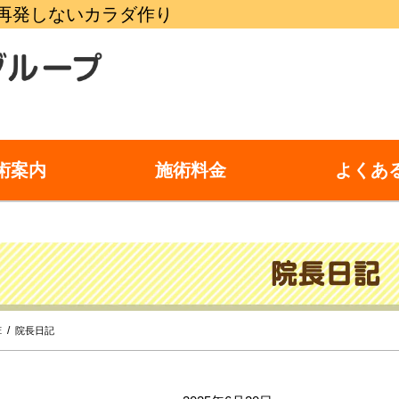
再発しないカラダ作り
術案内
施術料金
よくあ
E
院長日記