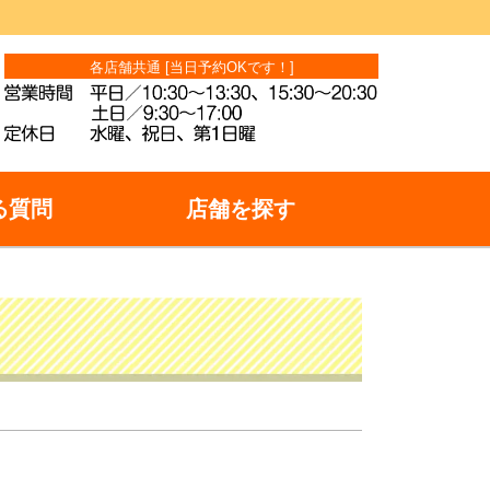
各店舗共通 [当日予約OKです！]
る質問
店舗を探す